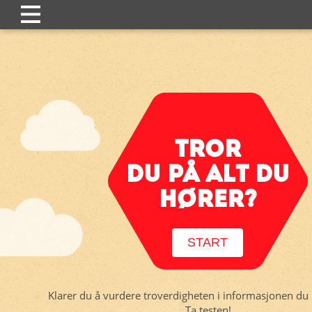
TROR
DU PÅ ALT DU
HØRER?
START
Klarer du å vurdere troverdigheten i informasjonen du b
Ta testen!