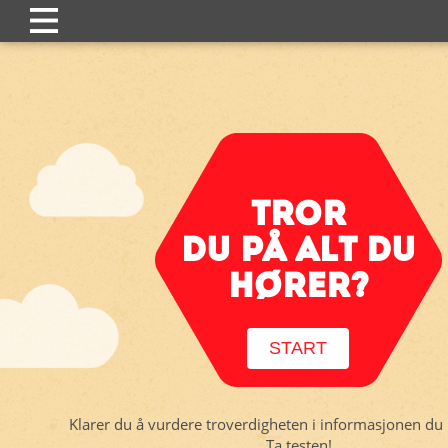
TROR
DU PÅ ALT DU
HØRER?
START
Klarer du å vurdere troverdigheten i informasjonen du b
Ta testen!