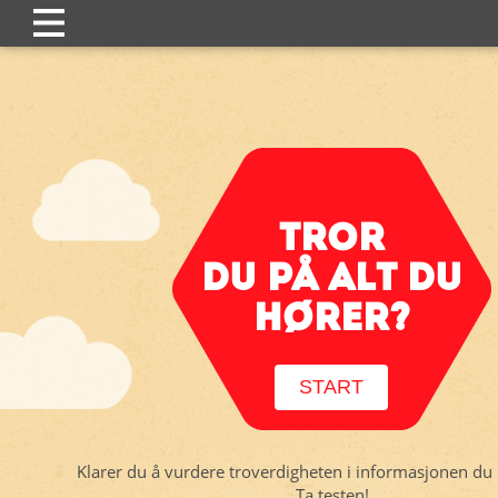
TROR
DU PÅ ALT DU
HØRER?
START
Klarer du å vurdere troverdigheten i informasjonen du b
Ta testen!